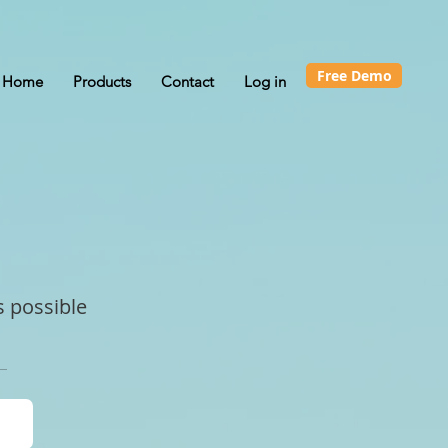
Free Demo
Home
Products
Contact
Log in
u
s possible