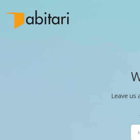
W
Leave us 